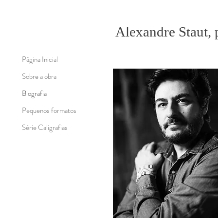
Alexandre Staut, 
Página Inicial
Sobre a obra
Biografia
Pequenos formatos
Série Caligrafias